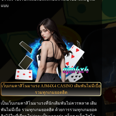
แบบ
เว็บเกมคาสิโนมาแรง AJM4X4 CASINO เดิมพันไม่มีเบื่อ
รวมทุกเกมยอดฮิต
เป็นเว็บเกมคาสิโนมาแรงที่นักเดิมพันไม่ควรพลาด เดิม
พันไม่มีเบื่อ รวมทุกเกมยอดฮิต ด้วยการรวมทุกเกมยอด