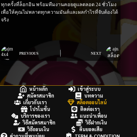
ทุกครั้งที่ล็อกอิน พร้อมทีมงานคอยดูแลตลอด 24 ชั่วโมง
เพื่อให้คุณไม่พลาดทุกความมันส์และผลกำไรที่จับต้องได้
จริง
PREVIOUS
NEXT
หน้าหลัก
เข้าสู่ระบบ
สมัครสมาชิก
บทความ
เกี่ยวกับเรา
สล็อตออนไลน์
โปรโมชั่น
ติดต่อเรา
บริการของเรา
แนะนำเพื่อน
วิธีสมัครสมาชิก
วิธีฝากเงิน
วิธีถอนเงิน
คืนยอดเสีย
คำถามที่พบบ่อย
TERM & CONDITION