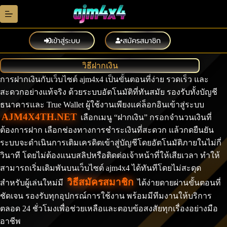
Skip
to
content
เข้าสู่ระบบ
สมัครสมาชิก
วิธีฝากเงิน
การฝากเงินกับเว็บไซต์ ajm4x4 เป็นขั้นตอนที่ง่าย รวดเร็ว และ
สะดวกอย่างแท้จริง ด้วยระบบอัตโนมัติที่ทันสมัย รองรับทั้งบัญชี
ธนาคารและ True Wallet ผู้ใช้งานเพียงแค่ล็อกอินเข้าสู่ระบบ
AJM4X4TH.NET
เลือกเมนู “ฝากเงิน” กรอกจำนวนเงินที่
ต้องการฝาก เลือกช่องทางการชำระเงินที่สะดวก แล้วกดยืนยัน
ระบบจะดำเนินการเติมเครดิตเข้าสู่บัญชีโดยอัตโนมัติภายในไม่กี่
วินาที โดยไม่ต้องแนบสลิปหรือติดต่อเจ้าหน้าที่ให้เสียเวลา ทำให้
สามารถเริ่มเดิมพันบนเว็บไซต์ ajm4x4 ได้ทันทีโดยไม่สะดุด
วิธีสมัครสมาชิก
สำหรับผู้เล่นใหม่มี
ได้ง่ายดายผ่านขั้นตอนที่
ชัดเจน รองรับทุกอุปกรณ์การใช้งาน พร้อมมีทีมงานให้บริการ
ตลอด 24 ชั่วโมงเพื่อช่วยเหลือและตอบข้อสงสัยทุกเรื่องอย่างมือ
อาชีพ