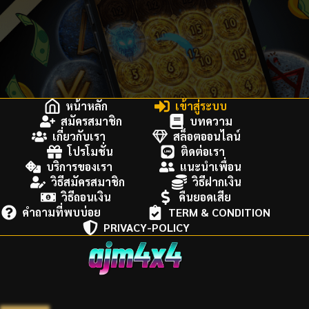
หน้าหลัก
เข้าสู่ระบบ
สมัครสมาชิก
บทความ
เกี่ยวกับเรา
สล็อตออนไลน์
โปรโมชั่น
ติดต่อเรา
บริการของเรา
แนะนำเพื่อน
วิธีสมัครสมาชิก
วิธีฝากเงิน
วิธีถอนเงิน
คืนยอดเสีย
คำถามที่พบบ่อย
TERM & CONDITION
PRIVACY-POLICY